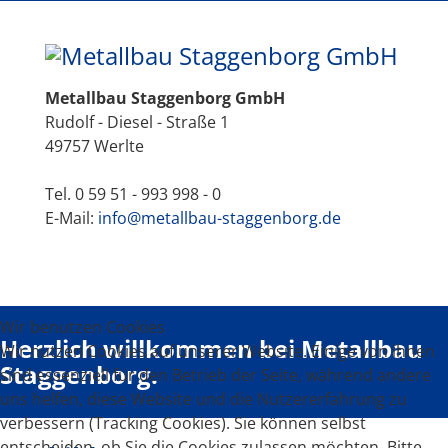
Metallbau Staggenborg GmbH
Rudolf - Diesel - Straße 1
49757 Werlte
Tel. 0 59 51 - 993 998 - 0
E-Mail:
info@metallbau-staggenborg.de
Wir benutzen Cookies
Herzlich willkommen bei Metallbau
Wir nutzen Cookies auf unserer Website. Einige von ihnen
Staggenborg.
sind essenziell für den Betrieb der Seite, während andere
uns helfen, diese Website und die Nutzererfahrung zu
verbessern (Tracking Cookies). Sie können selbst
entscheiden, ob Sie die Cookies zulassen möchten. Bitte